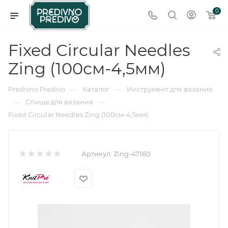
0
Fixed Circular Needles
Zing (100см-4,5мм)
—
—
Predivno Predivo
Каталог
Инструмент для вязания
—
—
Спицы для вязания
Fixed Circular Needles Zing (100см-4,5мм)
Артикул:
Zing-47160