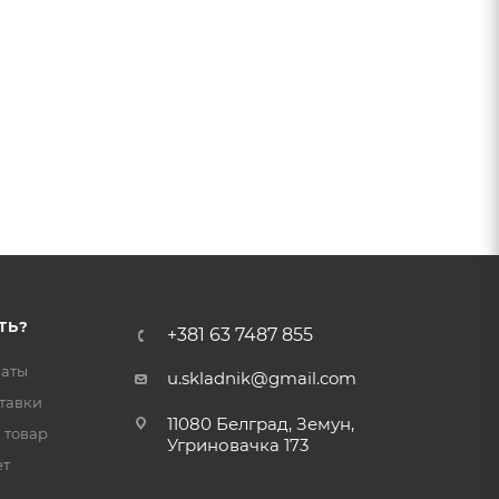
ТЬ?
+381 63 7487 855
латы
u.skladnik@gmail.com
тавки
11080 Белград, Земун,
 товар
Угриновачка 173
ет