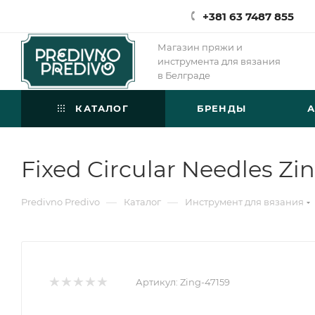
+381 63 7487 855
Магазин пряжи и
инструмента для вязания
в Белграде
КАТАЛОГ
БРЕНДЫ
Fixed Circular Needles Zi
—
—
Predivno Predivo
Каталог
Инструмент для вязания
Артикул:
Zing-47159