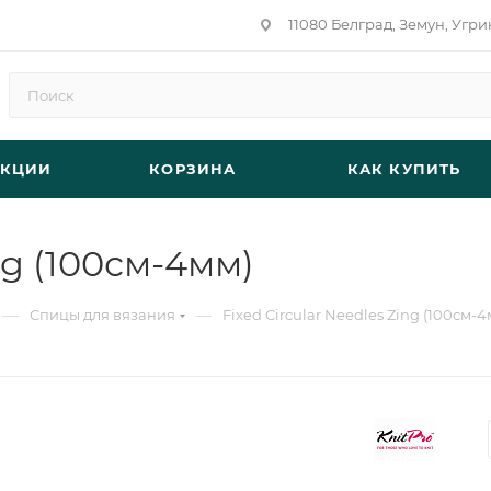
11080 Белград, Земун, Угри
АКЦИИ
КОРЗИНА
КАК КУПИТЬ
ng (100см-4мм)
—
—
Спицы для вязания
Fixed Circular Needles Zing (100см-4