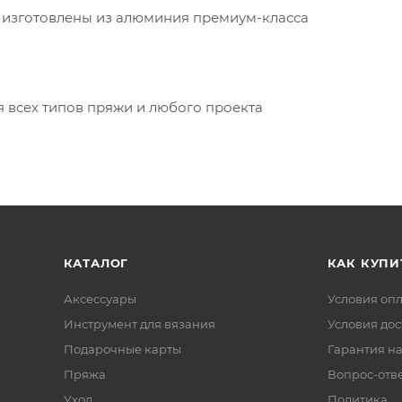
 изготовлены из алюминия премиум-класса
 всех типов пряжи и любого проекта
КАТАЛОГ
КАК КУПИ
Аксессуары
Условия оп
Инструмент для вязания
Условия дос
Подарочные карты
Гарантия на
Пряжа
Вопрос-отв
Уход
Политика