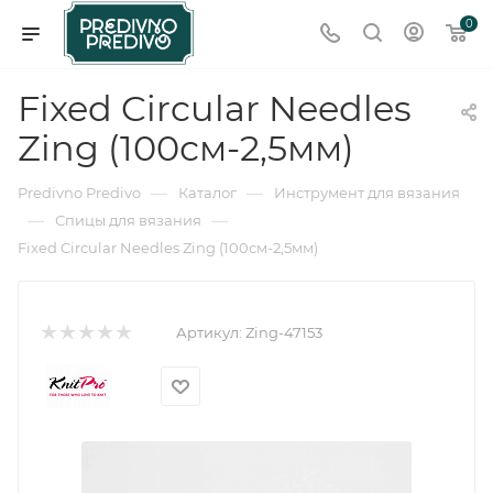
0
Fixed Circular Needles
Zing (100см-2,5мм)
—
—
Predivno Predivo
Каталог
Инструмент для вязания
—
—
Спицы для вязания
Fixed Circular Needles Zing (100см-2,5мм)
Артикул:
Zing-47153