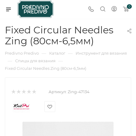
0
Fixed Circular Needles
Zing (80см-6,5мм)
—
—
Predivno Predivo
Каталог
Инструмент для вязания
—
—
Спицы для вязания
Fixed Circular Needles Zing (80см-6,5мм)
Артикул:
Zing-47134