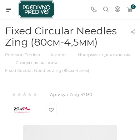
0
Fixed Circular Needles
Zing (80см-4,5мм)
—
—
Predivno Predivo
Каталог
Инструмент для вязания
—
—
Спицы для вязания
Fixed Circular Needles Zing (80см-4,5мм)
Артикул:
Zing-47130