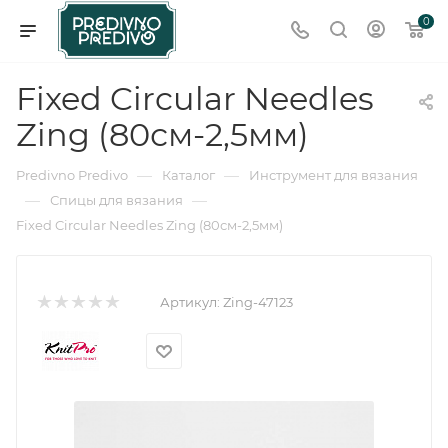
0
Fixed Circular Needles
Zing (80см-2,5мм)
—
—
Predivno Predivo
Каталог
Инструмент для вязания
—
—
Спицы для вязания
Fixed Circular Needles Zing (80см-2,5мм)
Артикул:
Zing-47123