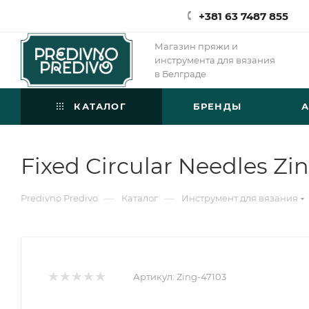
+381 63 7487 855
Магазин пряжи и
инструмента для вязания
в Белграде
КАТАЛОГ
БРЕНДЫ
Fixed Circular Needles Zi
—
—
Predivno Predivo
Каталог
Инструмент для вязания
Артикул:
Zing-47103