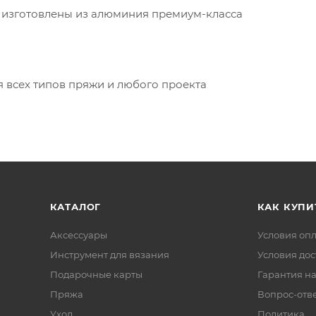
 изготовлены из алюминия премиум-класса
 всех типов пряжи и любого проекта
КАТАЛОГ
КАК КУПИ
Аксессуары
Условия оп
Инструмент для вязания
Условия дос
Подарочные карты
Гарантия на
Пряжа
Вопрос-отв
Уход
Политика