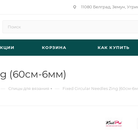
11080 Белград, Земун, Угри
АКЦИИ
КОРЗИНА
КАК КУПИТЬ
ng (60см-6мм)
—
—
Спицы для вязания
Fixed Circular Needles Zing (60см-6м