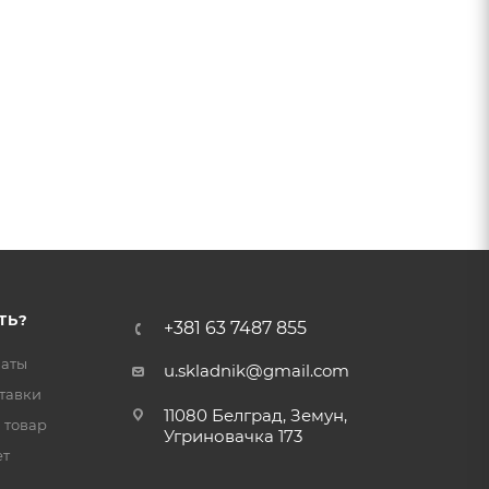
ТЬ?
+381 63 7487 855
латы
u.skladnik@gmail.com
тавки
11080 Белград, Земун,
 товар
Угриновачка 173
ет