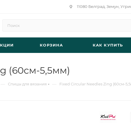
11080 Белград, Земун, Угри
АКЦИИ
КОРЗИНА
КАК КУПИТЬ
ng (60см-5,5мм)
—
—
Спицы для вязания
Fixed Circular Needles Zing (60см-5,