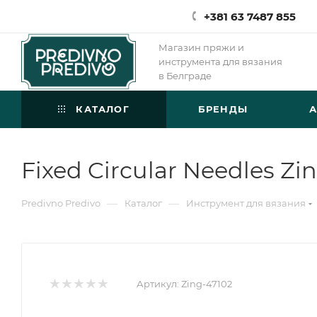
+381 63 7487 855
Магазин пряжи и
инструмента для вязания
в Белграде
КАТАЛОГ
БРЕНДЫ
Fixed Circular Needles Zi
—
—
Predivno Predivo
Каталог
Инструмент для вязания
Артикул:
Zing-47102