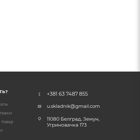
ТЬ?
+381 63 7487 855
латы
u.skladnik@gmail.com
тавки
11080 Белград, Земун,
 товар
Угриновачка 173
ет