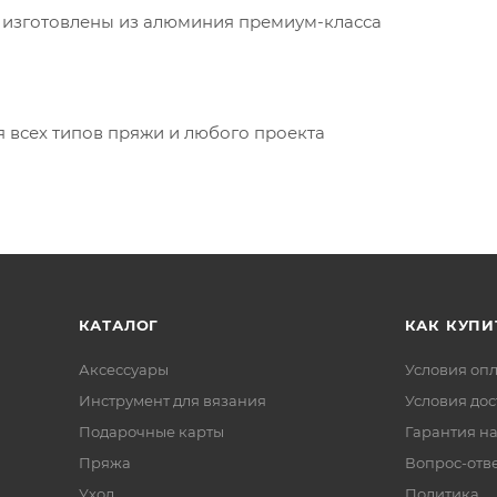
 изготовлены из алюминия премиум-класса
 всех типов пряжи и любого проекта
КАТАЛОГ
КАК КУПИ
Аксессуары
Условия оп
Инструмент для вязания
Условия дос
Подарочные карты
Гарантия на
Пряжа
Вопрос-отв
Уход
Политика