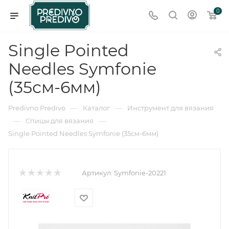
0
Single Pointed
Needles Symfonie
(35см-6мм)
—
—
Predivno Predivo
Каталог
Инструмент для вязания
—
—
Спицы для вязания
Single Pointed Needles Symfonie (35см-6мм)
Артикул:
Symfonie-20221