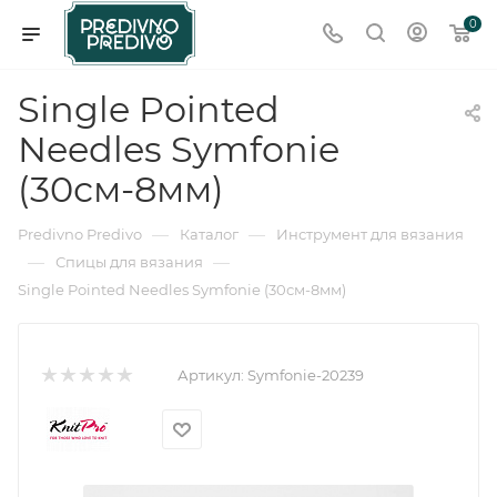
0
Single Pointed
Needles Symfonie
(30см-8мм)
—
—
Predivno Predivo
Каталог
Инструмент для вязания
—
—
Спицы для вязания
Single Pointed Needles Symfonie (30см-8мм)
Артикул:
Symfonie-20239