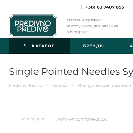
+381 63 7487 855
Магазин пряжи и
инструмента для вязания
в Белграде
КАТАЛОГ
БРЕНДЫ
Single Pointed Needles S
—
—
Predivno Predivo
Каталог
Инструмент для вязания
Артикул:
Symfonie-20236