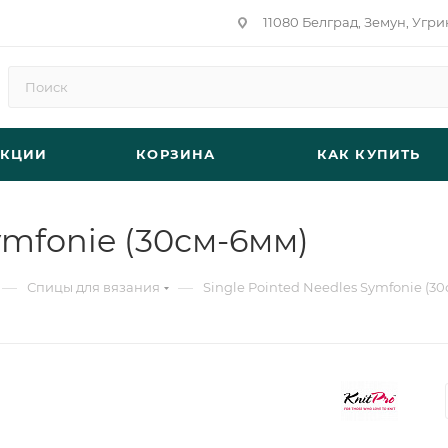
11080 Белград, Земун, Угри
АКЦИИ
КОРЗИНА
КАК КУПИТЬ
ymfonie (30см-6мм)
—
—
Спицы для вязания
Single Pointed Needles Symfonie (3