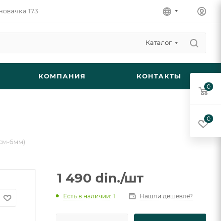
новачка 173
Каталог
КОМПАНИЯ
КОНТАКТЫ
0
0
0см-6мм)
1 490
din.
/шт
Есть в наличии
: 1
Нашли дешевле?