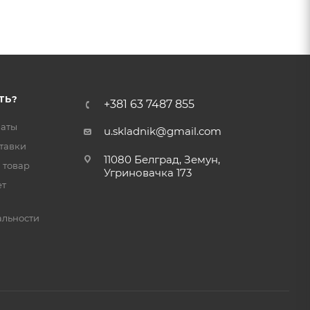
ТЬ?
+381 63 7487 855
латы
u.skladnik@gmail.com
тавки
11080 Белград, Земун,
 товар
Угриновачка 173
ет
льности