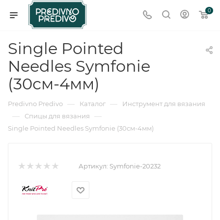
0
Single Pointed
Needles Symfonie
(30см-4мм)
—
—
Predivno Predivo
Каталог
Инструмент для вязания
—
—
Спицы для вязания
Single Pointed Needles Symfonie (30см-4мм)
Артикул:
Symfonie-20232