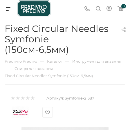
0
Fixed Circular Needles
Symfonie
(150см-6,5мм)
—
—
Predivno Predivo
Каталог
Инструмент для вязания
—
—
Спицы для вязания
Fixed Circular Needles Symfonie (150см-6,5мм)
Артикул:
Symfonie-21387