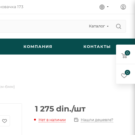
новачка 173
Каталог
КОМПАНИЯ
КОНТАКТЫ
0
0
0см-6мм)
1 275
din.
/шт
Нет в наличии
Нашли дешевле?