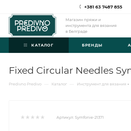
+381 63 7487 855
Магазин пряжи и
инструмента для вязания
в Белграде
КАТАЛОГ
БРЕНДЫ
Fixed Circular Needles S
—
—
Predivno Predivo
Каталог
Инструмент для вязания
Артикул:
Symfonie-21371