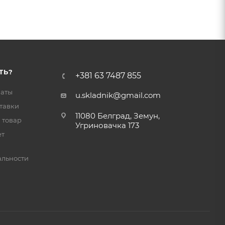
ТЬ?
+381 63 7487 855
латы
u.skladnik@gmail.com
тавки
11080 Белград, Земун,
 товар
Угриновачка 173
ет
льности