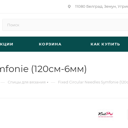
11080 Белград, Земун, Угри
АКЦИИ
КОРЗИНА
КАК КУПИТЬ
ymfonie (120см-6мм)
—
—
Спицы для вязания
Fixed Circular Needles Symfonie (12