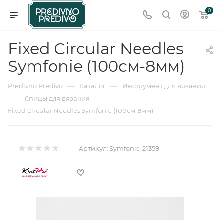
0
Fixed Circular Needles
Symfonie (100см-8мм)
—
—
Predivno Predivo
Каталог
Инструмент для вязания
—
—
Спицы для вязания
Fixed Circular Needles Symfonie (100см-8мм)
Артикул:
Symfonie-21359