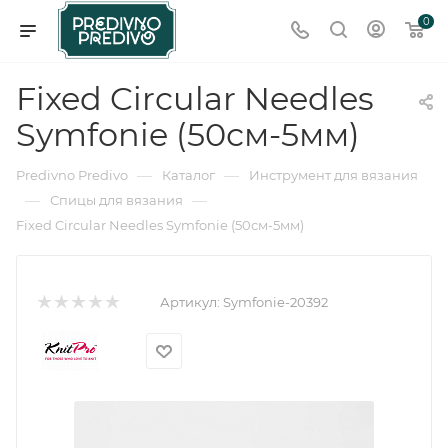
0
Fixed Circular Needles
Symfonie (50см-5мм)
—
—
Predivno Predivo
Каталог
Инструмент для вязания
—
—
Спицы для вязания
Fixed Circular Needles Symfonie (50см-5мм)
Артикул:
Symfonie-20392