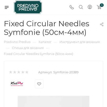
0
Fixed Circular Needles
Symfonie (50см-4мм)
—
—
Predivno Predivo
Каталог
Инструмент для вязания
—
—
Спицы для вязания
Fixed Circular Needles Symfonie (50см-4мм)
Артикул:
Symfonie-20389