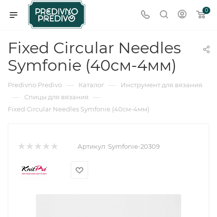
0
Fixed Circular Needles
Symfonie (40см-4мм)
—
—
Predivno Predivo
Каталог
Инструмент для вязания
—
—
Спицы для вязания
Fixed Circular Needles Symfonie (40см-4мм)
Артикул:
Symfonie-20309