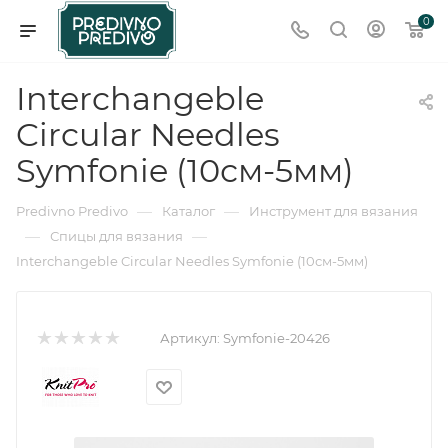
0
Interchangeble
Circular Needles
Symfonie (10см-5мм)
—
—
Predivno Predivo
Каталог
Инструмент для вязания
—
—
Спицы для вязания
Interchangeble Circular Needles Symfonie (10см-5мм)
Артикул:
Symfonie-20426