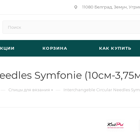
11080 Белград, Земун, Угри
АКЦИИ
КОРЗИНА
КАК КУПИТЬ
Needles Symfonie (10см-3,75
—
—
Спицы для вязания
Interchangeble Circular Needles Sym