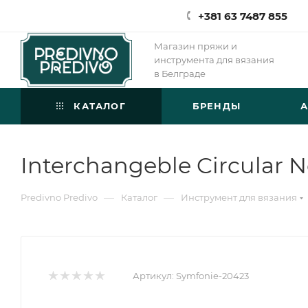
+381 63 7487 855
Магазин пряжи и
инструмента для вязания
в Белграде
КАТАЛОГ
БРЕНДЫ
Interchangeble Circular 
—
—
Predivno Predivo
Каталог
Инструмент для вязания
Артикул:
Symfonie-20423