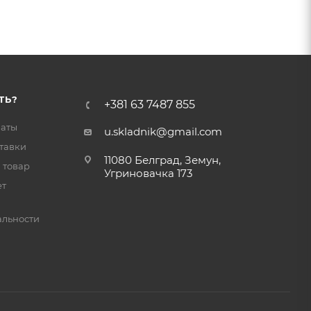
ТЬ?
+381 63 7487 855
латы
u.skladnik@gmail.com
тавки
11080 Белград, Земун,
 товар
Угриновачка 173
ет
льности