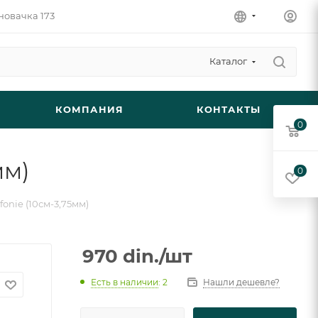
новачка 173
Каталог
КОМПАНИЯ
КОНТАКТЫ
0
мм)
0
fonie (10см-3,75мм)
970
din.
/шт
Есть в наличии
: 2
Нашли дешевле?