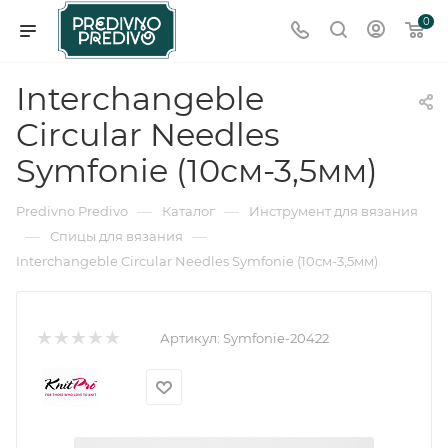
0
Interchangeble
Circular Needles
Symfonie (10см-3,5мм)
—
—
Predivno Predivo
Каталог
Инструмент для вязания
—
—
Спицы для вязания
Interchangeble Circular Needles Symfonie (10см-3,5мм)
Артикул:
Symfonie-20422