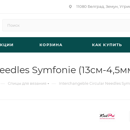
11080 Белград, Земун, Угри
АКЦИИ
КОРЗИНА
КАК КУПИТЬ
Needles Symfonie (13см-4,5м
—
—
Спицы для вязания
Interchangeble Circular Needles Sym