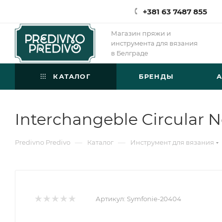
+381 63 7487 855
Магазин пряжи и
инструмента для вязания
в Белграде
КАТАЛОГ
БРЕНДЫ
Interchangeble Circular 
—
—
Predivno Predivo
Каталог
Инструмент для вязания
Артикул:
Symfonie-20404