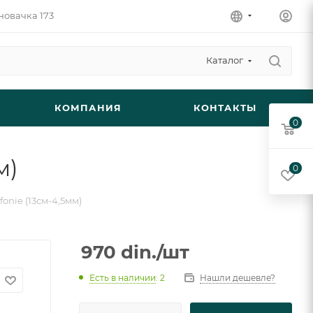
новачка 173
Каталог
КОМПАНИЯ
КОНТАКТЫ
0
м)
0
fonie (13см-4,5мм)
970
din.
/шт
Есть в наличии
: 2
Нашли дешевле?