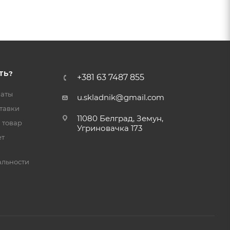
ТЬ?
+381 63 7487 855
латы
u.skladnik@gmail.com
тавки
11080 Белград, Земун,
 товар
Угриновачка 173
ет
льности