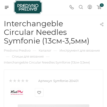
0
Interchangeble
Circular Needles
Symfonie (13см-3,5мм)
—
—
Predivno Predivo
Каталог
Инструмент для вязания
—
—
Спицы для вязания
Interchangeble Circular Needles Symfonie (13см-3,5мм)
Артикул:
Symfonie-20401