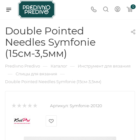
0
Double Pointed
Needles Symfonie
(15см-3,5мм)
—
—
Predivno Predivo
Каталог
Инструмент для вязания
—
—
Спицы для вязания
Double Pointed Needles Symfonie (15см-3,5мм)
Артикул:
Symfonie-20120