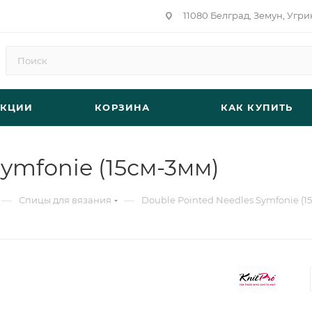
11080 Белград, Земун, Угри
АКЦИИ
КОРЗИНА
КАК КУПИТЬ
Symfonie (15см-3мм)
—
—
Спицы для вязания
Double Pointed Needles Symfonie (1