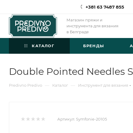
+381 63 7487 855
Магазин пряжи и
инструмента для вязания
в Белграде
КАТАЛОГ
БРЕНДЫ
Double Pointed Needles 
—
—
Predivno Predivo
Каталог
Инструмент для вязания
Артикул:
Symfonie-20105