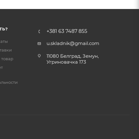
ТЬ?
+381 63 7487 855
латы
u.skladnik@gmail.com
тавки
11080 Белград, Земун,
 товар
Угриновачка 173
ет
льности