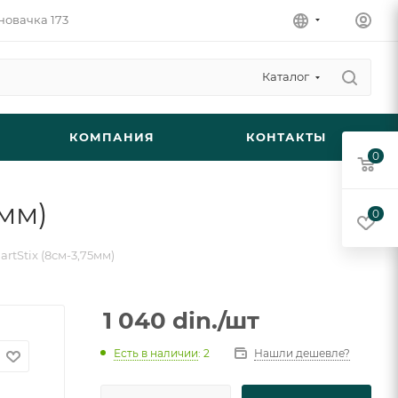
новачка 173
Каталог
КОМПАНИЯ
КОНТАКТЫ
0
5мм)
0
rtStix (8см-3,75мм)
1 040
din.
/шт
Есть в наличии
: 2
Нашли дешевле?