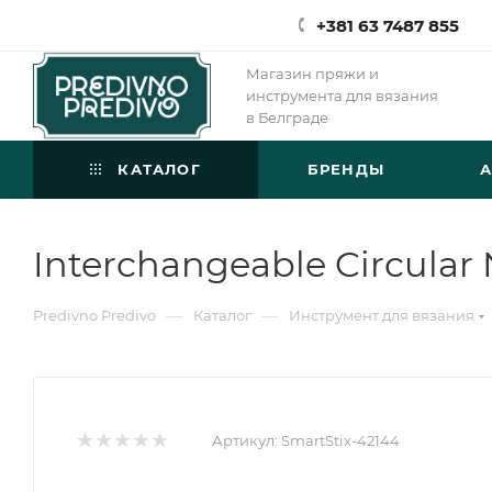
+381 63 7487 855
Магазин пряжи и
инструмента для вязания
в Белграде
КАТАЛОГ
БРЕНДЫ
Interchangeable Circular
—
—
Predivno Predivo
Каталог
Инструмент для вязания
Артикул:
SmartStix-42144