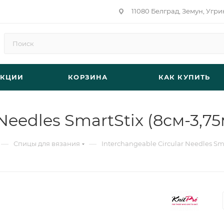
11080 Белград, Земун, Угри
АКЦИИ
КОРЗИНА
КАК КУПИТЬ
 Needles SmartStix (8см-3,7
—
—
Спицы для вязания
Interchangeable Circular Needles Sma