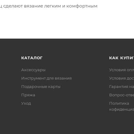
ц сделают вязание легким и комфортным
КАТАЛОГ
КАК КУПИ
Аксессуары
Условия оп
Инструмент для вязания
Условия дос
Подарочные карты
Гарантия на
Пряжа
Вопрос-отв
Уход
Политика
кофиденциа