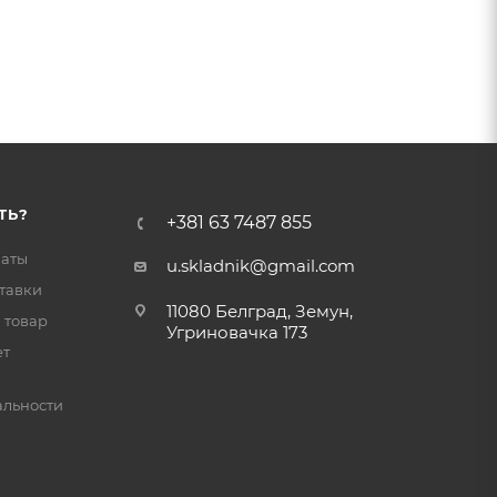
ТЬ?
+381 63 7487 855
латы
u.skladnik@gmail.com
тавки
11080 Белград, Земун,
 товар
Угриновачка 173
ет
льности