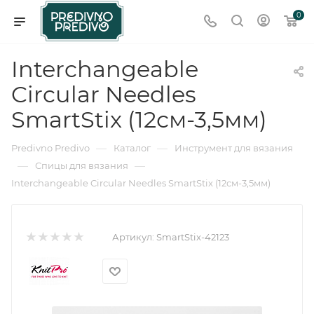
0
Interchangeable
Circular Needles
SmartStix (12см-3,5мм)
—
—
Predivno Predivo
Каталог
Инструмент для вязания
—
—
Спицы для вязания
Interchangeable Circular Needles SmartStix (12см-3,5мм)
Артикул:
SmartStix-42123