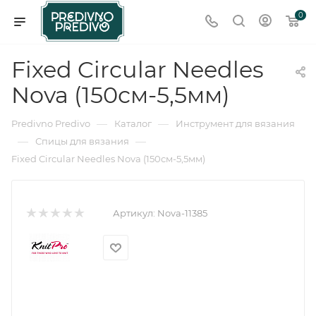
0
Fixed Circular Needles
Nova (150см-5,5мм)
—
—
Predivno Predivo
Каталог
Инструмент для вязания
—
—
Спицы для вязания
Fixed Circular Needles Nova (150см-5,5мм)
Артикул:
Nova-11385