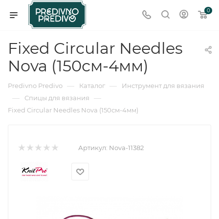
0
Fixed Circular Needles
Nova (150см-4мм)
—
—
Predivno Predivo
Каталог
Инструмент для вязания
—
—
Спицы для вязания
Fixed Circular Needles Nova (150см-4мм)
Артикул:
Nova-11382