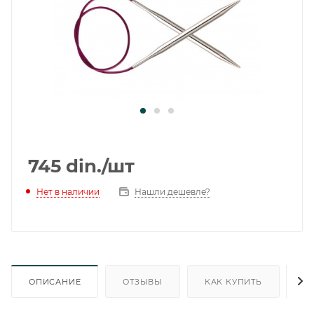
745
din.
/шт
Нет в наличии
Нашли дешевле?
ОПИСАНИЕ
ОТЗЫВЫ
КАК КУПИТЬ
О