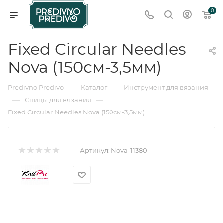
0
Fixed Circular Needles
Nova (150см-3,5мм)
—
—
Predivno Predivo
Каталог
Инструмент для вязания
—
—
Спицы для вязания
Fixed Circular Needles Nova (150см-3,5мм)
Артикул:
Nova-11380