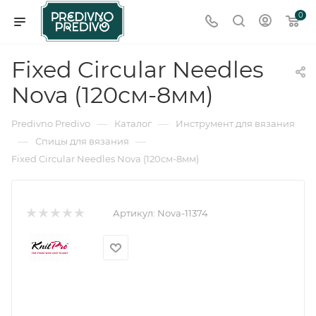
0
Fixed Circular Needles
Nova (120см-8мм)
—
—
Predivno Predivo
Каталог
Инструмент для вязания
—
—
Спицы для вязания
Fixed Circular Needles Nova (120см-8мм)
Артикул:
Nova-11374