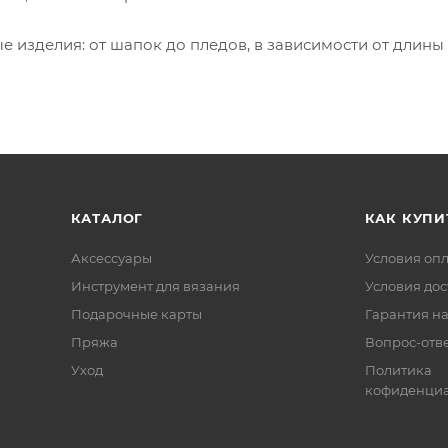
 изделия: от шапок до пледов, в зависимости от длины
КАТАЛОГ
КАК КУПИ
Аксессуары
Условия оп
Инструмент для вязания
Условия дос
Подарочные карты
Гарантия на
Пряжа
Вопрос-отв
Уход
Политика
кофиденциа