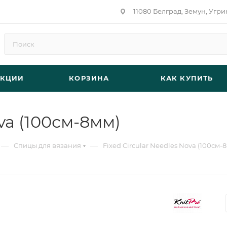
11080 Белград, Земун, Угри
АКЦИИ
КОРЗИНА
КАК КУПИТЬ
ova (100см-8мм)
—
—
Спицы для вязания
Fixed Circular Needles Nova (100см-