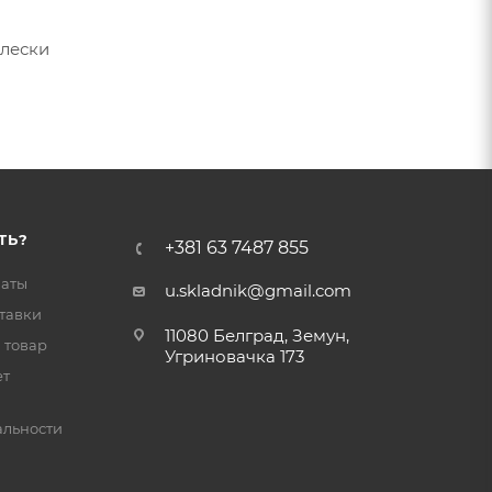
 лески
ТЬ?
+381 63 7487 855
латы
u.skladnik@gmail.com
тавки
11080 Белград, Земун,
 товар
Угриновачка 173
ет
льности