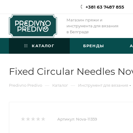
+381 63 7487 855
Магазин пряжи и
инструмента для вязания
в Белграде
КАТАЛОГ
БРЕНДЫ
Fixed Circular Needles N
—
—
Predivno Predivo
Каталог
Инструмент для вязания
Артикул:
Nova-11359