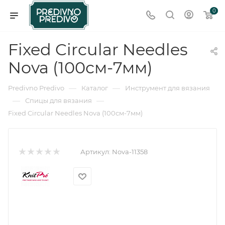
0
Fixed Circular Needles
Nova (100см-7мм)
—
—
Predivno Predivo
Каталог
Инструмент для вязания
—
—
Спицы для вязания
Fixed Circular Needles Nova (100см-7мм)
Артикул:
Nova-11358