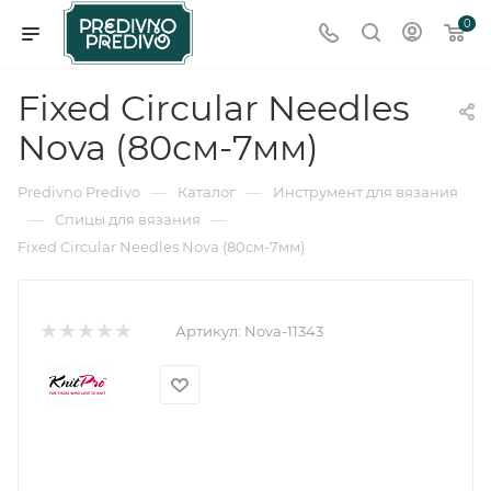
0
Fixed Circular Needles
Nova (80см-7мм)
—
—
Predivno Predivo
Каталог
Инструмент для вязания
—
—
Спицы для вязания
Fixed Circular Needles Nova (80см-7мм)
Артикул:
Nova-11343