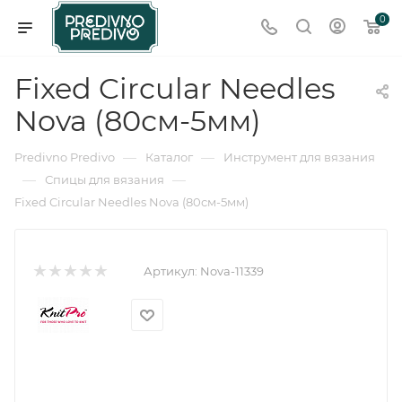
0
Fixed Circular Needles
Nova (80см-5мм)
—
—
Predivno Predivo
Каталог
Инструмент для вязания
—
—
Спицы для вязания
Fixed Circular Needles Nova (80см-5мм)
Артикул:
Nova-11339