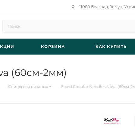
11080 Белград, Земун, Угри
АКЦИИ
КОРЗИНА
КАК КУПИТЬ
ova (60см-2мм)
—
—
Спицы для вязания
Fixed Circular Needles Nova (60см-2