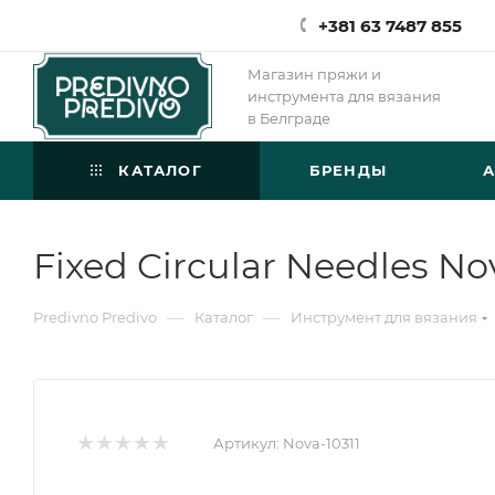
+381 63 7487 855
Магазин пряжи и
инструмента для вязания
в Белграде
КАТАЛОГ
БРЕНДЫ
Fixed Circular Needles N
—
—
Predivno Predivo
Каталог
Инструмент для вязания
Артикул:
Nova-10311