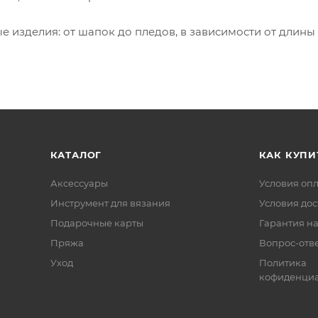
 изделия: от шапок до пледов, в зависимости от длины
КАТАЛОГ
КАК КУПИ
Аксессуары
Условия оп
Инструмент для вязания
Условия дос
Подарочные карты
Гарантия на
Пряжа
Вопрос-отв
Уход
Политика
кофиденциа