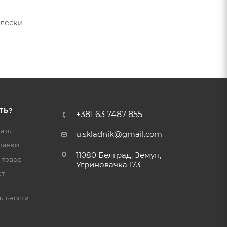
 лески
ТЬ?
+381 63 7487 855
латы
u.skladnik@gmail.com
тавки
11080 Белград, Земун,
 товар
Угриновачка 173
ет
льности