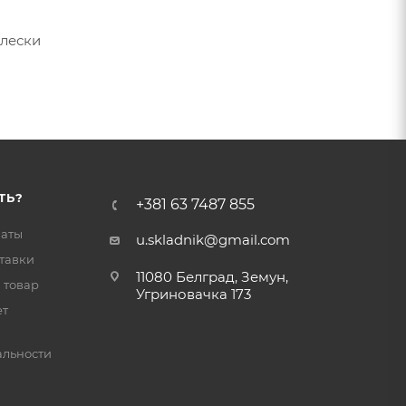
 лески
ТЬ?
+381 63 7487 855
латы
u.skladnik@gmail.com
тавки
11080 Белград, Земун,
 товар
Угриновачка 173
ет
льности