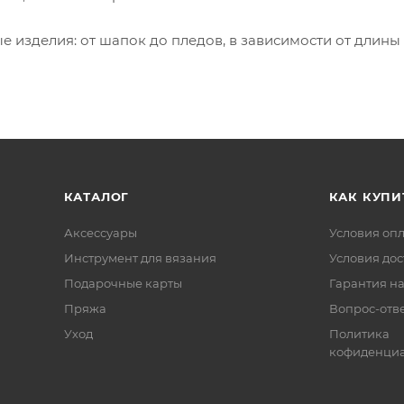
 изделия: от шапок до пледов, в зависимости от длины
КАТАЛОГ
КАК КУПИ
Аксессуары
Условия оп
Инструмент для вязания
Условия дос
Подарочные карты
Гарантия на
Пряжа
Вопрос-отв
Уход
Политика
кофиденциа