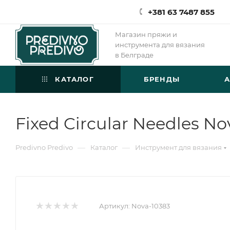
+381 63 7487 855
Магазин пряжи и
инструмента для вязания
в Белграде
КАТАЛОГ
БРЕНДЫ
Fixed Circular Needles No
—
—
Predivno Predivo
Каталог
Инструмент для вязания
Артикул:
Nova-10383