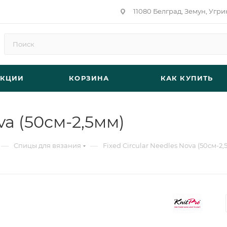
11080 Белград, Земун, Угри
АКЦИИ
КОРЗИНА
КАК КУПИТЬ
va (50см-2,5мм)
—
—
Спицы для вязания
Fixed Circular Needles Nova (50см-2,