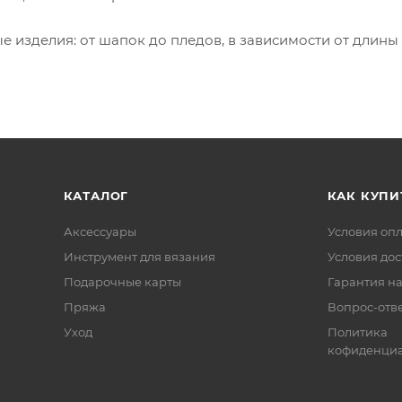
 изделия: от шапок до пледов, в зависимости от длины
КАТАЛОГ
КАК КУПИ
Аксессуары
Условия оп
Инструмент для вязания
Условия дос
Подарочные карты
Гарантия на
Пряжа
Вопрос-отв
Уход
Политика
кофиденциа