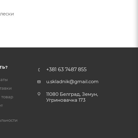
 лески
ТЬ?
+381 63 7487 855
латы
u.skladnik@gmail.com
тавки
11080 Белград, Земун,
 товар
Угриновачка 173
ет
льности