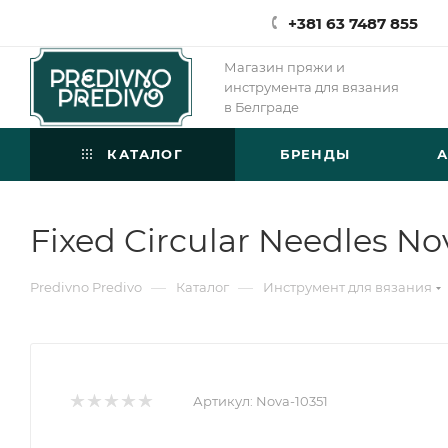
+381 63 7487 855
Магазин пряжи и
инструмента для вязания
в Белграде
КАТАЛОГ
БРЕНДЫ
Fixed Circular Needles No
—
—
Predivno Predivo
Каталог
Инструмент для вязания
Артикул:
Nova-10351