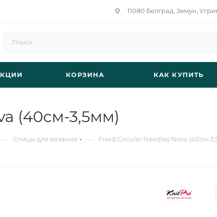
11080 Белград, Земун, Угри
АКЦИИ
КОРЗИНА
КАК КУПИТЬ
va (40см-3,5мм)
—
—
Спицы для вязания
Fixed Circular Needles Nova (40см-3,