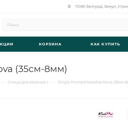
11080 Белград, Земун, Угри
АКЦИИ
КОРЗИНА
КАК КУПИТЬ
ova (35см-8мм)
—
—
Спицы для вязания
Single Pointed Needles Nova (35см-8