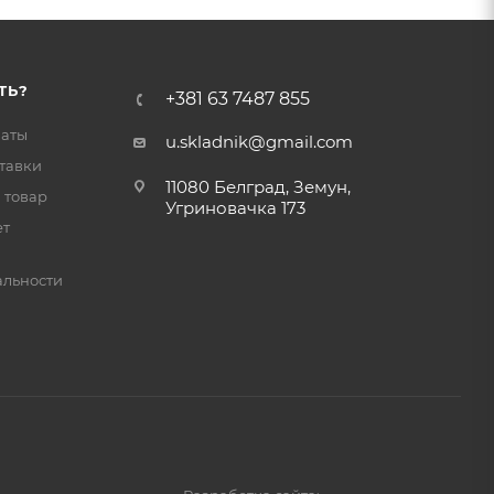
ТЬ?
+381 63 7487 855
латы
u.skladnik@gmail.com
тавки
11080 Белград, Земун,
 товар
Угриновачка 173
ет
льности