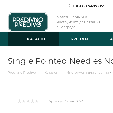
+381 63 7487 855
Магазин пряжи и
инструмента для вязания
в Белграде
КАТАЛОГ
БРЕНДЫ
Single Pointed Needles N
—
—
Predivno Predivo
Каталог
Инструмент для вязания
Артикул:
Nova-10224