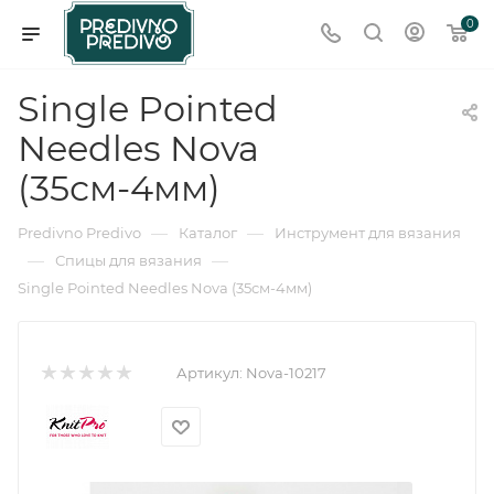
0
Single Pointed
Needles Nova
(35см-4мм)
—
—
Predivno Predivo
Каталог
Инструмент для вязания
—
—
Спицы для вязания
Single Pointed Needles Nova (35см-4мм)
Артикул:
Nova-10217