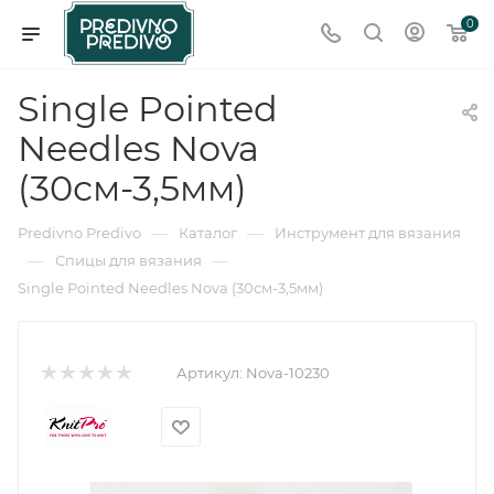
0
Single Pointed
Needles Nova
(30см-3,5мм)
—
—
Predivno Predivo
Каталог
Инструмент для вязания
—
—
Спицы для вязания
Single Pointed Needles Nova (30см-3,5мм)
Артикул:
Nova-10230