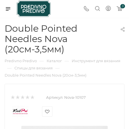
0
Double Pointed
Needles Nova
(20см-3,5мм)
—
—
Predivno Predivo
Каталог
Инструмент для вязания
—
—
Спицы для вязания
Double Pointed Needles Nova (20см-3,5мм)
Артикул:
Nova-10107