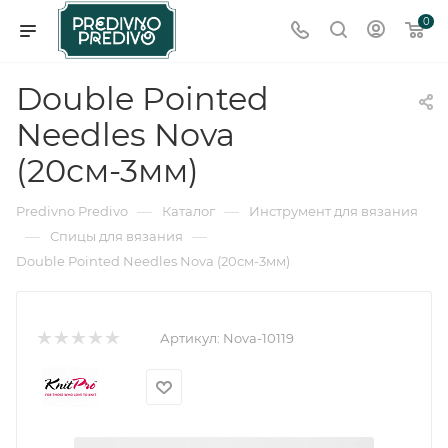
0
Double Pointed
Needles Nova
(20см-3мм)
—
—
Predivno Predivo
Каталог
Инструмент для вязания
—
—
Спицы для вязания
Double Pointed Needles Nova (20см-3мм)
Артикул:
Nova-10119