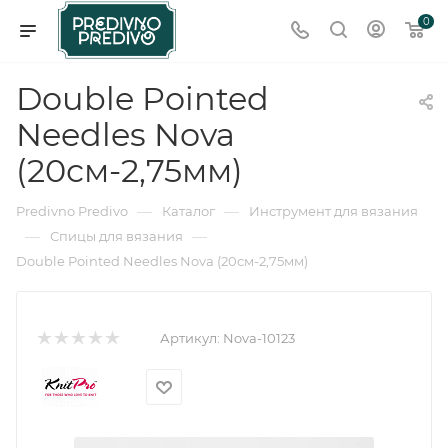
0
Double Pointed
Needles Nova
(20см-2,75мм)
—
—
Predivno Predivo
Каталог
Инструмент для вязания
—
—
Спицы для вязания
Double Pointed Needles Nova (20см-2,75мм)
Артикул:
Nova-10123