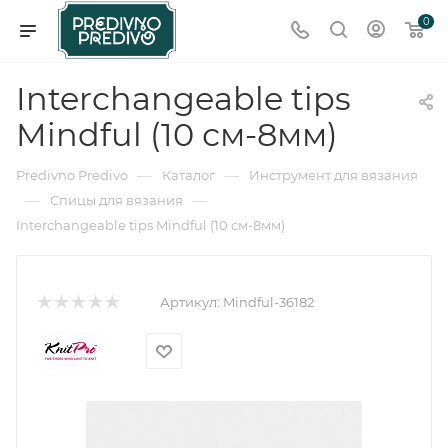
0
Interchangeable tips
Mindful (10 см-8мм)
—
—
Predivno Predivo
Каталог
Инструмент для вязания
—
—
Спицы для вязания
Interchangeable tips Mindful (10 см-8мм)
Артикул:
Mindful-36182