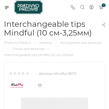
0
Interchangeable tips
Mindful (10 см-3,25мм)
—
—
Predivno Predivo
Каталог
Инструмент для вязания
—
—
Спицы для вязания
Interchangeable tips Mindful (10 см-3,25мм)
Артикул:
Mindful-36172