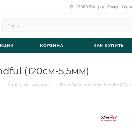
11080 Белград, Земун, Угри
АКЦИИ
КОРЗИНА
КАК КУПИТЬ
ndful (120см-5,5мм)
—
—
Спицы для вязания
Fixed Circular Needles Mindful (120с