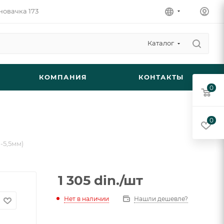
новачка 173
Каталог
КОМПАНИЯ
КОНТАКТЫ
0
0
м-5,5мм)
1 305
din.
/шт
Нет в наличии
Нашли дешевле?