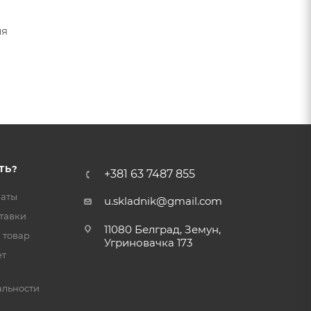
ля
ТЬ?
+381 63 7487 855
латы
u.skladnik@gmail.com
тавки
11080 Белград, Земун,
 товар
Угриновачка 173
ет
льности