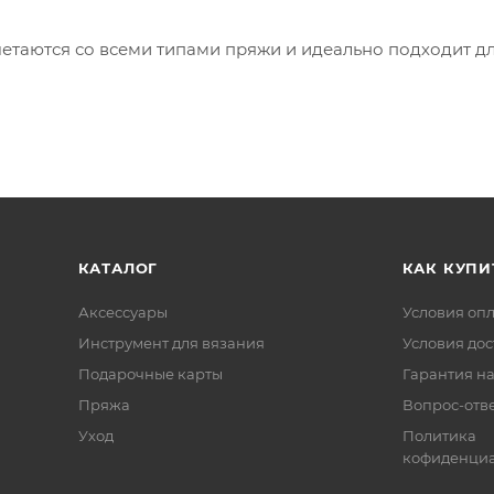
етаются со всеми типами пряжи и идеально подходит д
КАТАЛОГ
КАК КУПИ
Аксессуары
Условия оп
Инструмент для вязания
Условия дос
Подарочные карты
Гарантия на
Пряжа
Вопрос-отв
Уход
Политика
кофиденциа