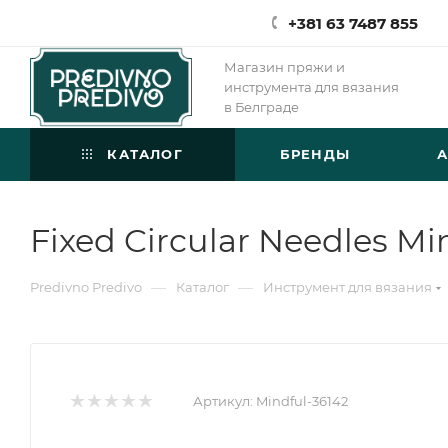
+381 63 7487 855
Магазин пряжи и
инструмента для вязания
в Белграде
КАТАЛОГ
БРЕНДЫ
Fixed Circular Needles Mi
—
—
Predivno Predivo
Каталог
Инструмент для вязания
Артикул:
Mindful-36142