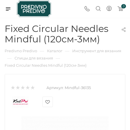
0
Fixed Circular Needles
Mindful (120см-3мм)
—
—
Predivno Predivo
Каталог
Инструмент для вязания
—
—
Спицы для вязания
Fixed Circular Needles Mindful (120см-3мм)
Артикул:
Mindful-36135