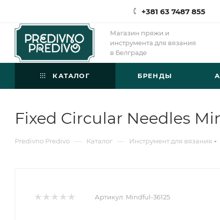
+381 63 7487 855
Магазин пряжи и
инструмента для вязания
в Белграде
КАТАЛОГ
БРЕНДЫ
Fixed Circular Needles Mi
—
—
Predivno Predivo
Каталог
Инструмент для вязания
Артикул:
Mindful-36125