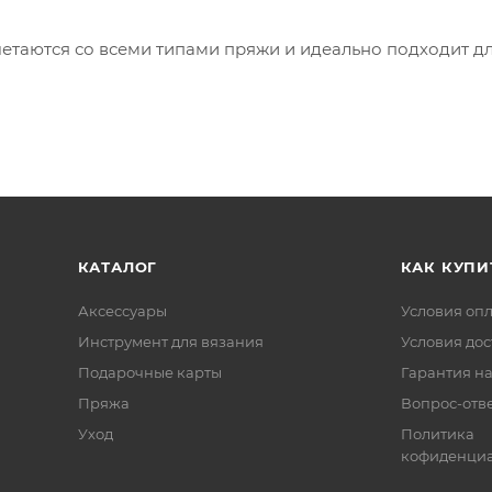
етаются со всеми типами пряжи и идеально подходит д
КАТАЛОГ
КАК КУПИ
Аксессуары
Условия оп
Инструмент для вязания
Условия дос
Подарочные карты
Гарантия на
Пряжа
Вопрос-отв
Уход
Политика
кофиденциа