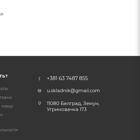
ля
ТЬ?
+381 63 7487 855
латы
u.skladnik@gmail.com
тавки
11080 Белград, Земун,
 товар
Угриновачка 173
ет
льности