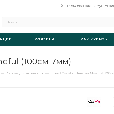
11080 Белград, Земун, Угри
АКЦИИ
КОРЗИНА
КАК КУПИТЬ
ndful (100см-7мм)
—
—
Спицы для вязания
Fixed Circular Needles Mindful (100с