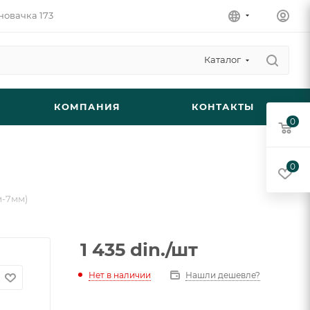
новачка 173
Каталог
КОМПАНИЯ
КОНТАКТЫ
0
0
м-7мм)
1 435
din.
/шт
Нет в наличии
Нашли дешевле?