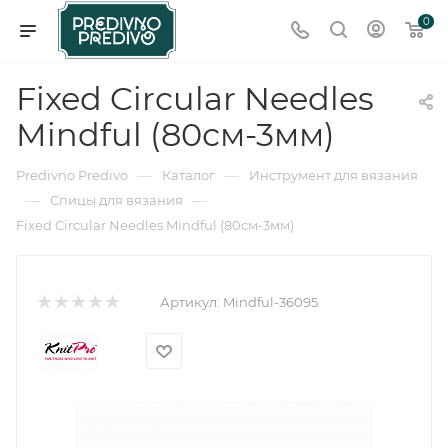
0
Fixed Circular Needles
Mindful (80см-3мм)
—
—
Predivno Predivo
Каталог
Инструмент для вязания
—
—
Спицы для вязания
Fixed Circular Needles Mindful (80см-3мм)
Артикул:
Mindful-36095